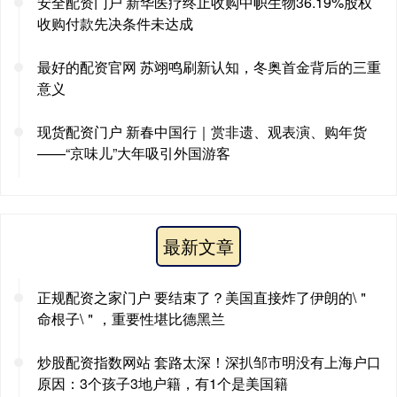
安全配资门户 新华医疗终止收购中帜生物36.19%股权
收购付款先决条件未达成
最好的配资官网 苏翊鸣刷新认知，冬奥首金背后的三重
意义
现货配资门户 新春中国行｜赏非遗、观表演、购年货
——“京味儿”大年吸引外国游客
最新文章
正规配资之家门户 要结束了？美国直接炸了伊朗的\＂
命根子\＂，重要性堪比德黑兰
炒股配资指数网站 套路太深！深扒邹市明没有上海户口
原因：3个孩子3地户籍，有1个是美国籍