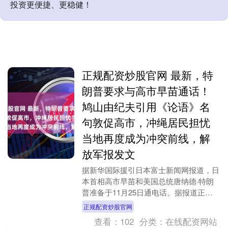
投资更便捷、更稳健！
正规配资炒股官网 最新，特
朗普要求与高市早苗通话！
鸠山由纪夫引用《论语》名
句敦促高市，冲绳居民担忧
当地再度成为冲突前线，解
放军报发文
据新华国际援引日本富士新闻网报道，日
本首相高市早苗和美国总统唐纳德·特朗
普准备于11月25日通电话。据报道正规
配资炒股官网，此次通话要求是特朗普方
正规配资炒股官网
面提出的。 另....
查看：
102
分类：
在线配资网站