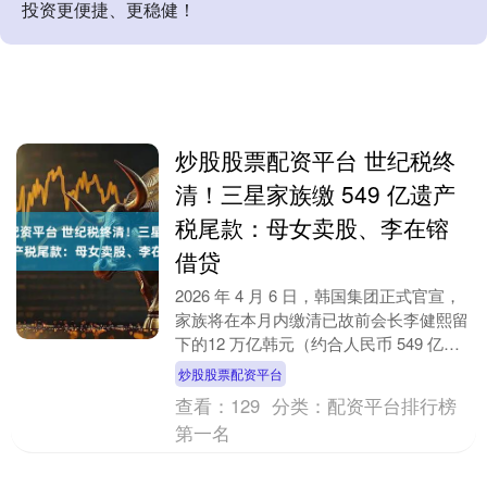
投资更便捷、更稳健！
炒股股票配资平台 世纪税终
清！三星家族缴 549 亿遗产
税尾款：母女卖股、李在镕
借贷
2026 年 4 月 6 日，韩国集团正式官宣，
家族将在本月内缴清已故前会长李健熙留
下的12 万亿韩元（约合人民币 549 亿
元）遗产税尾款，这场持续 5 年、....
炒股股票配资平台
查看：
129
分类：
配资平台排行榜
第一名