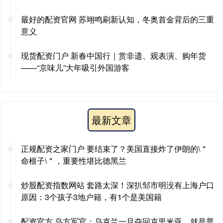
最好的配资官网 苏翊鸣刷新认知，冬奥首金背后的三重
意义
现货配资门户 新春中国行｜赏非遗、观表演、购年货
——“京味儿”大年吸引外国游客
最新文章
正规配资之家门户 要结束了？美国直接炸了伊朗的\＂
命根子\＂，重要性堪比德黑兰
炒股配资指数网站 套路太深！深扒邹市明没有上海户口
原因：3个孩子3地户籍，有1个是美国籍
配资官方 乌方军官：乌克兰一旦夺回克里米亚，就是普