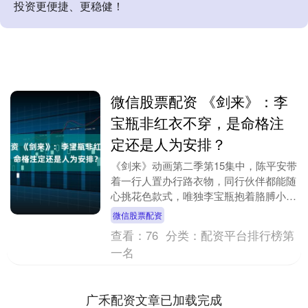
投资更便捷、更稳健！
微信股票配资 《剑来》：李
宝瓶非红衣不穿，是命格注
定还是人为安排？
《剑来》动画第二季第15集中，陈平安带
着一行人置办行路衣物，同行伙伴都能随
心挑花色款式，唯独李宝瓶抱着胳膊小声
嘟囔，说自己只能选红色衣裳。她反复念
微信股票配资
叨，这是大哥早....
查看：
76
分类：
配资平台排行榜第
一名
广禾配资文章已加载完成