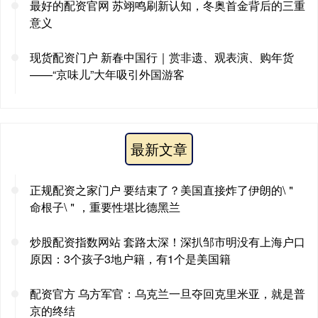
最好的配资官网 苏翊鸣刷新认知，冬奥首金背后的三重
意义
现货配资门户 新春中国行｜赏非遗、观表演、购年货
——“京味儿”大年吸引外国游客
最新文章
正规配资之家门户 要结束了？美国直接炸了伊朗的\＂
命根子\＂，重要性堪比德黑兰
炒股配资指数网站 套路太深！深扒邹市明没有上海户口
原因：3个孩子3地户籍，有1个是美国籍
配资官方 乌方军官：乌克兰一旦夺回克里米亚，就是普
京的终结