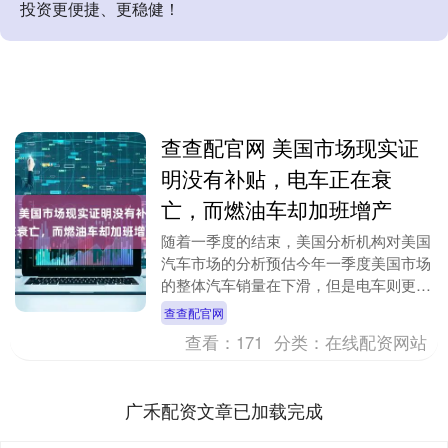
投资更便捷、更稳健！
查查配官网 美国市场现实证
明没有补贴，电车正在衰
亡，而燃油车却加班增产
随着一季度的结束，美国分析机构对美国
汽车市场的分析预估今年一季度美国市场
的整体汽车销量在下滑，但是电车则更为
严重--暴跌28%，在新车市场的占比更是
查查配官网
可能跌至5%....
查看：
171
分类：
在线配资网站
广禾配资文章已加载完成